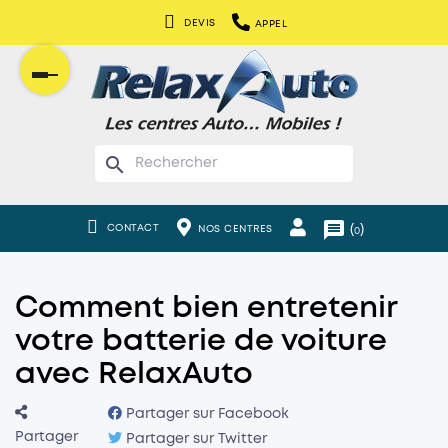
DEVIS
APPEL
Basculer
la
navigation
search
message
(
)
CONTACT
NOS CENTRES
0
Comment bien entretenir
votre batterie de voiture
avec RelaxAuto
Partager sur Facebook
Partager
Partager sur Twitter