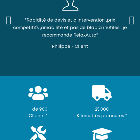
tes.
"Rapidité de devis et d'intervention ,prix
"Trè
."
compétitifs ,amabilité et pas de blabla inutiles . je
recommande RelaxAuto"
syst
Philippe - Client
+ de 900
25,000
Clients *
Kilomètres parcourus *