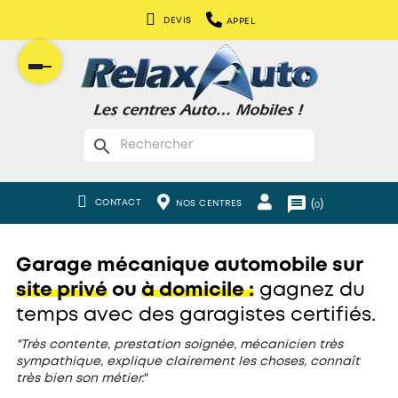
DEVIS
APPEL
Basculer
la
navigation
search
message
(
)
CONTACT
NOS CENTRES
0
Garage mécanique automobile sur
site privé
ou
à domicile :
gagnez du
temps avec des garagistes certifiés.
"Très contente, prestation soignée, mécanicien très
sympathique, explique clairement les choses, connaît
très bien son métier."