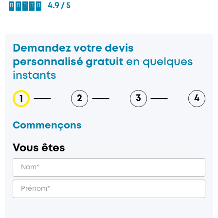





4.9
Demandez votre devis
personnalisé gratuit
en quelques
instants
2
3
4
1
Commençons
Vous êtes